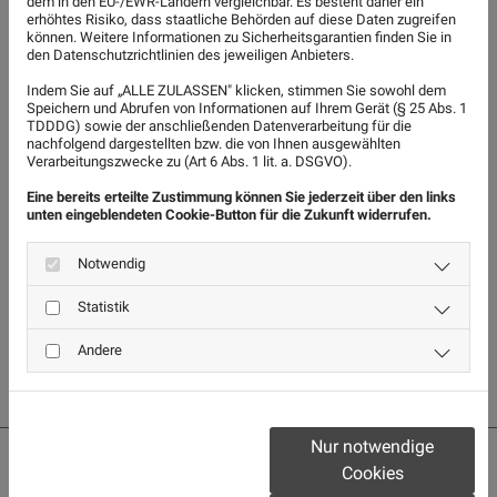
dem in den EU-/EWR-Ländern vergleichbar. Es besteht daher ein
erhöhtes Risiko, dass staatliche Behörden auf diese Daten zugreifen
Diese lebensverändernde Entscheidung bringt viele
können. Weitere Informationen zu Sicherheitsgarantien finden Sie in
den Datenschutzrichtlinien des jeweiligen Anbieters.
Konsequenzen mit sich, bei denen nicht selten juristischer
Indem Sie auf „ALLE ZULASSEN" klicken, stimmen Sie sowohl dem
Speichern und Abrufen von Informationen auf Ihrem Gerät (§ 25 Abs. 1
Beistand notwendig wird. In der Kanzlei Schwaninger &
TDDDG) sowie der anschließenden Datenverarbeitung für die
nachfolgend dargestellten bzw. die von Ihnen ausgewählten
Schmale erhalten Sie eine persönliche Beratung in dieser
Verarbeitungszwecke zu (Art 6 Abs. 1 lit. a. DSGVO).
schwierigen Situation. Je früher Sie sich anwaltliche
Eine bereits erteilte Zustimmung können Sie jederzeit über den links
unten eingeblendeten Cookie-Button für die Zukunft widerrufen.
Unterstützung holen, desto eher können Sie Ihre
Notwendig
zukünftigen Ansprüche sichern. Sparen Sie Zeit, Geld und
Statistik
Ärger – unsere Fachanwälte verfügen über spezielle
Andere
Kenntnisse und Erfahrung!
Nur notwendige
Cookies
SOZIALRECHT – FINANZIELLE ANSPRÜCHE