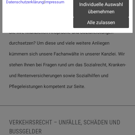
Datenschutzerklärung
|
Impressum
Individuelle Auswahl
UND SOZIALLEISTUNGEN DURCHSETZEN
übernehmen
Wieviel Arbeitslosengeld steht Ihnen zu und wie können
Alle zulassen
Sie Ihre finanziellen Ansprüche und Sozialleistungen
durchsetzen? Um diese und viele weitere Anliegen
kümmern sich unsere Fachanwälte in unserer Kanzlei. Wir
stehen Ihnen bei Fragen rund um das Sozialrecht, Kranken-
und Rentenversicherungen sowie Sozialhilfen und
Pflegeleistungen kompetent zur Seite.
VERKEHRSRECHT – UNFÄLLE, SCHÄDEN UND
BUSSGELDER