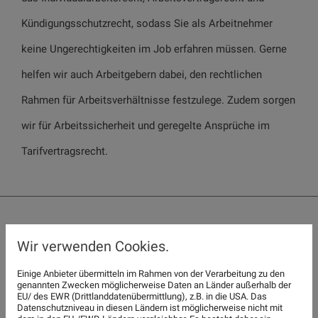
Kündigungsschutzrecht, sodass Sie als Arbeitnehmer
keine Ungerechtigkeiten im Job erfahren müssen. Gerne
helfen wir auch Arbeitgebern dabei, den rechtlichen
Rahmen für Arbeitsverhältnisse festzulege. Zudem sorgen
wir für Arbeitssicherheit und geregelte Ansprüche im
Tarifvertragsrecht.
FAMILIENRECHT – WIR SORGEN FÜR EINEN
Wir verwenden Cookies.
FAIREN INTERESSENSAUSGLEICH
Einige Anbieter übermitteln im Rahmen von der Verarbeitung zu den
genannten Zwecken möglicherweise Daten an Länder außerhalb der
Trennung, Scheidung und nun? Was passiert mit den
EU/ des EWR (Drittlanddatenübermittlung), z.B. in die USA. Das
Datenschutzniveau in diesen Ländern ist möglicherweise nicht mit
gemeinsamen Kindern und Besitz? Wer zahlt Unterhalt?